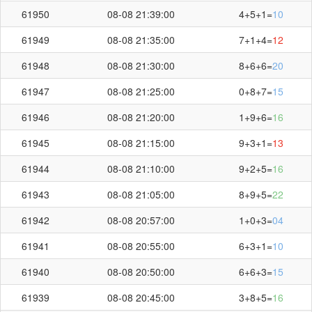
61950
08-08 21:39:00
4+5+1=
10
第
61980
开奖结果
61949
08-08 21:35:00
7+1+4=
12
61948
08-08 21:30:00
8+6+6=
20
61947
08-08 21:25:00
0+8+7=
15
61946
08-08 21:20:00
1+9+6=
16
+
+
=
6
3
7
16
61945
08-08 21:15:00
9+3+1=
13
61944
08-08 21:10:00
9+2+5=
16
61943
08-08 21:05:00
8+9+5=
22
61942
08-08 20:57:00
1+0+3=
04
61941
08-08 20:55:00
6+3+1=
10
刷新
截止第
61981
期开奖：
03:32
秒
61940
08-08 20:50:00
6+6+3=
15
61939
08-08 20:45:00
3+8+5=
16