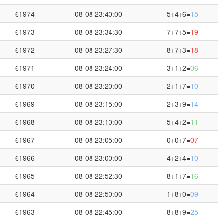
61974
08-08 23:40:00
5+4+6=
15
61973
08-08 23:34:30
7+7+5=
19
61972
08-08 23:27:30
8+7+3=
18
61971
08-08 23:24:00
3+1+2=
06
61970
08-08 23:20:00
2+1+7=
10
61969
08-08 23:15:00
2+3+9=
14
61968
08-08 23:10:00
5+4+2=
11
61967
08-08 23:05:00
0+0+7=
07
61966
08-08 23:00:00
4+2+4=
10
61965
08-08 22:52:30
8+1+7=
16
61964
08-08 22:50:00
1+8+0=
09
61963
08-08 22:45:00
8+8+9=
25